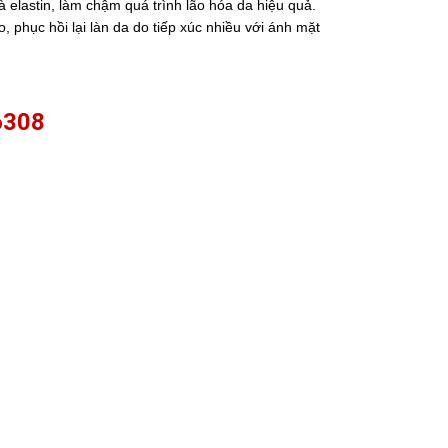
à elastin, làm chậm quá trình lão hóa da hiệu quả.
o, phục hồi lại làn da do tiếp xúc nhiều với ánh mặt
6308