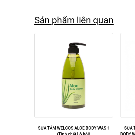
Sản phẩm liên quan
SỮA TẮM WELCOS ALOE BODY WASH
SỮA 
(Tinh chất Lô hội)
BODY W