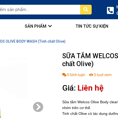
SẢN PHẨM
TIN TỨC SỰ KIỆN
S OLIVE BODY WASH (Tinh chất Olive)
SỮA TẮM WELCOS 
chất Olive)
0
bình luận
0
lượt xem
Giá:
Liên hệ
Sữa tắm Welcos Olive Body clean
nhờn trên cơ thể.
Tinh chất Olive có tác dụng dưỡ