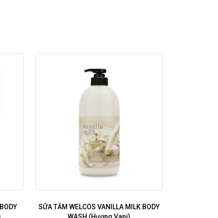
 BODY
SỮA TẮM WELCOS VANILLA MILK BODY
)
WASH (Hương Vani)