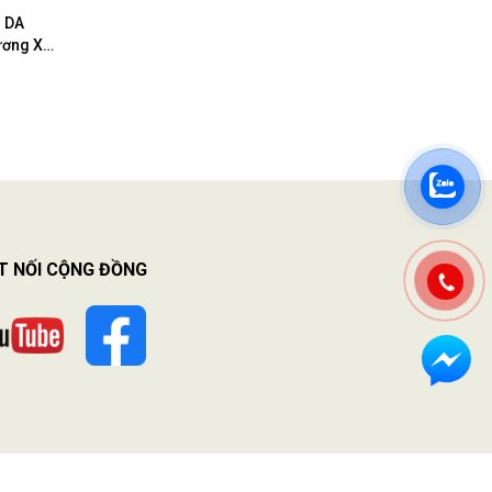
 DA
ơng Xạ
T NỐI CỘNG ĐỒNG