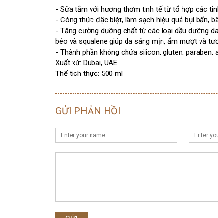
- Sữa tắm với hương thơm tinh tế từ tổ hợp các ti
- Công thức đặc biệt, làm sạch hiệu quả bụi bẩn, b
- Tăng cường dưỡng chất từ các loại dầu dưỡng da 
béo và squalene giúp da sáng mịn, ẩm mượt và tươ
- Thành phần không chứa silicon, gluten, paraben, 
Xuất xứ: Dubai, UAE
Thể tích thực: 500 ml
GỬI PHẢN HỒI