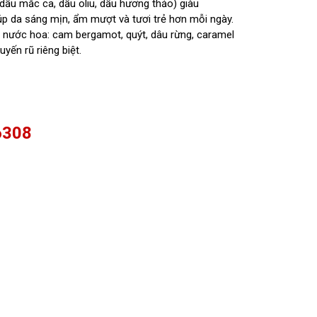
 dầu mắc ca, dầu oliu, dầu hương thảo) giàu
iúp da sáng mịn, ẩm mượt và tươi trẻ hơn mỗi ngày.
ể nước hoa: cam bergamot, quýt, dâu rừng, caramel
ến rũ riêng biệt.
6308