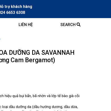
Hỗ trợ khách hàng
024 6653 6308
LIÊN HỆ
SEARCH
)
OA DƯỠNG DA SAVANNAH
ơng Cam Bergamot)
h hiệu quả bụi bẩn, bã nhờn và lớp tế bào già cỗi
 loại dầu dưỡng da (dầu hướng dương, dầu dừa,