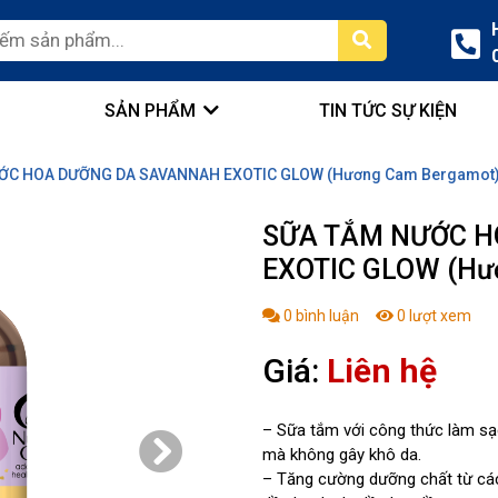
SẢN PHẨM
TIN TỨC SỰ KIỆN
ỚC HOA DƯỠNG DA SAVANNAH EXOTIC GLOW (Hương Cam Bergamot
SỮA TẮM NƯỚC H
EXOTIC GLOW (Hư
0
bình luận
0
lượt xem
Giá:
Liên hệ
– Sữa tắm với công thức làm sạc
mà không gây khô da.
– Tăng cường dưỡng chất từ các