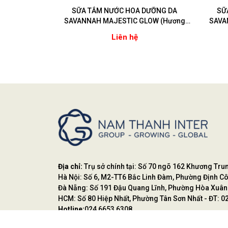
SỮA TẮM NƯỚC HOA DƯỠNG DA
SỮ
SAVANNAH MAJESTIC GLOW (Hương
SAVA
Hoắc hương)
Liên hệ
Địa chỉ:
Trụ sở chính tại: Số 70 ngõ 162 Khương Tru
Hà Nội: Số 6, M2-TT6 Bắc Linh Đàm, Phường Định Cô
Đà Nẵng: Số 191 Đậu Quang Lĩnh, Phường Hòa Xuân 
HCM: Số 80 Hiệp Nhất, Phường Tân Sơn Nhất - ĐT: 0
Hotline:
024 6653 6308
Website:
namthanhjsc.com