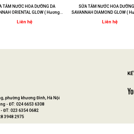
A TẮM NƯỚC HOA DƯỠNG DA
SỮA TẮM NƯỚC HOA DƯỠNG
NNAH ORIENTAL GLOW ( Hương
SAVANNAH DIAMOND GLOW ( Hư
hoa Ly)
hương)
Liên hệ
Liên hệ
KẾ
ng, phường khương Đình, Hà Nội
ng - ĐT: 024 6653 6308
- ĐT: 023 6354 0682
28 3948 2975