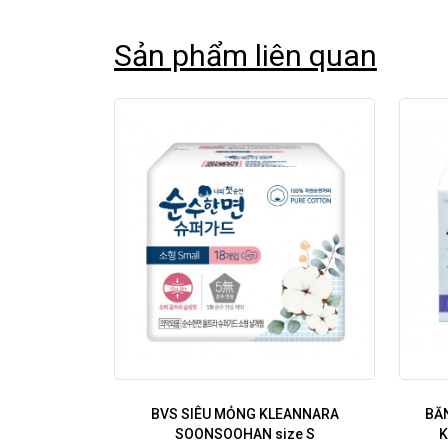
Sản phẩm liên quan
BVS SIÊU MỎNG KLEANNARA
BĂN
SOONSOOHAN size S
K