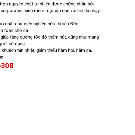
otton nguyên chất tự nhiên được chứng nhận bởi
corporated, siêu mềm mại, dịu nhẹ với làn da nhạy
 nhất của Viện nghiên cứu da liễu Đức -
an toàn cho da.
 giúp tăng cường tốc độ thấm hút, cũng như mang
gười sử dụng.
 khuếch tán nhiệt, giảm thiểu hầm hơi, hăm da,
ng.
6308