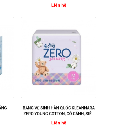
Liên hệ
OÁNG
BĂNG VỆ SINH HÀN QUỐC KLEANNARA
M
ZERO YOUNG COTTON, CÓ CÁNH, SIÊU
MỀM MẠI, KHÔNG MÙI - size M (26cm) -
Liên hệ
16 miếng