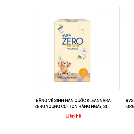
BĂNG VỆ SINH HÀN QUỐC KLEANNARA
BVS
ZERO YOUNG COTTON HÀNG NGÀY, SIÊU
ORG
MỀM MẠI, KHÔNG MÙI - 18cm - 40
Liên hệ
miếng