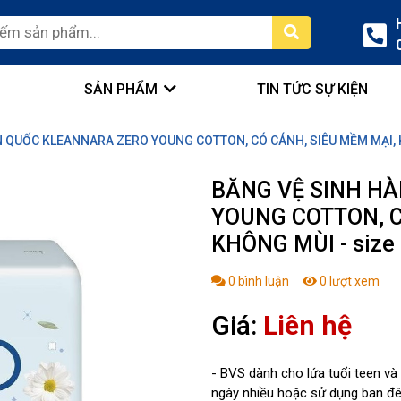
SẢN PHẨM
TIN TỨC SỰ KIỆN
 QUỐC KLEANNARA ZERO YOUNG COTTON, CÓ CÁNH, SIÊU MỀM MẠI, KH
BĂNG VỆ SINH H
YOUNG COTTON, C
KHÔNG MÙI - size 
0
bình luận
0
lượt xem
Giá:
Liên hệ
- BVS dành cho lứa tuổi teen và
ngày nhiều hoặc sử dụng ban đ