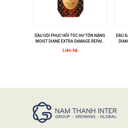
DẦU GỘI PHỤC HỒI TÓC HƯ TỔN NẶNG
DẦU X
MOIST DIANE EXTRA DAMAGE REPAIR
DIAN
(Dùng cho tóc sử dụng hóa chất uốn,
(Dùng 
Liên hệ
nhuộm, ép)