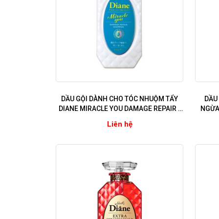
DẦU GỘI DÀNH CHO TÓC NHUỘM TẨY
DẦU
DIANE MIRACLE YOU DAMAGE REPAIR (
NGỪA
Phục hồi hư tổn, ngừa gãy rụng, bền
DIANE
Liên hệ
màu tóc nhuộm)
tóc hư 