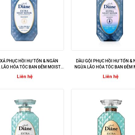
 XẢ PHỤC HỒI HƯ TỔN & NGĂN
DẦU GỘI PHỤC HỒI HƯ TỔN &
 LÃO HÓA TÓC BAN ĐÊM MOIST
NGỪA LÃO HÓA TÓC BAN ĐÊM 
 EXTRA NIGHT REPAIR (Dùng cho
DIANE EXTRA NIGHT REPAIR (Dù
Liên hệ
Liên hệ
tổn, tóc yếu, lão hóa, khô xơ, chẻ
tóc hư tổn, tóc yếu, lão hóa, khô
ngọn)
ngọn)