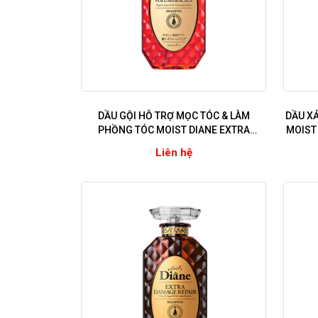
DẦU GỘI HỖ TRỢ MỌC TÓC & LÀM
DẦU XẢ
PHỒNG TÓC MOIST DIANE EXTRA
MOIST
VOLUME & SCALP (Dùng cho tóc dễ gãy
(Dù
Liên hệ
rụng, mỏng thưa, có gàu)