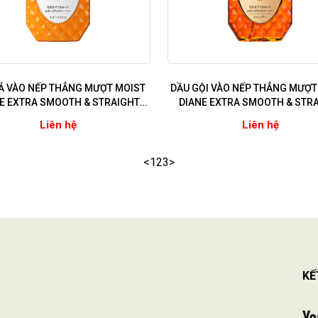
Ả VÀO NẾP THẲNG MƯỢT MOIST
DẦU GỘI VÀO NẾP THẲNG MƯỢT
E EXTRA SMOOTH & STRAIGHT
DIANE EXTRA SMOOTH & STR
cho tóc quăn, không vào nếp, khô
(Dùng cho tóc quăn, không vào n
Liên hệ
Liên hệ
xơ chẻ ngọn)
xơ chẻ ngọn)
<
1
2
3
>
KẾ