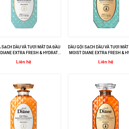
 SẠCH DẦU VÀ TƯƠI MÁT DA ĐẦU
DẦU GỘI SẠCH DẦU VÀ TƯƠI MÁT
 DIANE EXTRA FRESH & HYDRATE
MOIST DIANE EXTRA FRESH & H
ng cho da dầu nhờn, bết dính)
(Dùng cho da dầu nhờn, bết d
Liên hệ
Liên hệ