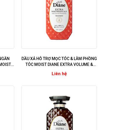
 NGĂN
DẦU XẢ HỖ TRỢ MỌC TÓC & LÀM PHỒNG
MOIST
TÓC MOIST DIANE EXTRA VOLUME &
ng cho
SCALP (Dùng cho tóc dễ gãy rụng,
Liên hệ
 xơ, chẻ
mỏng thưa, có gàu)