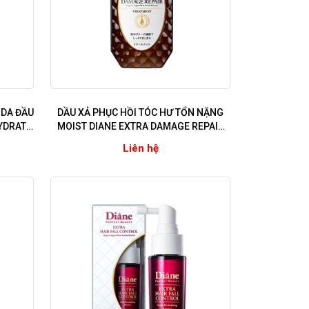
 DA ĐẦU
DẦU XẢ PHỤC HỒI TÓC HƯ TỔN NẶNG
YDRATE
MOIST DIANE EXTRA DAMAGE REPAIR
ính)
(Dùng cho tóc sử dụng hóa chất uốn,
Liên hệ
nhuộm, ép)