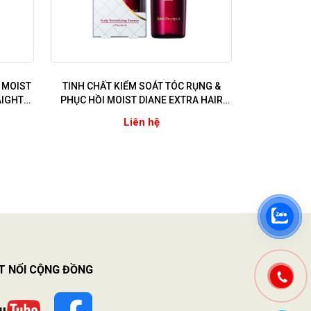
 MOIST
TINH CHẤT KIỂM SOÁT TÓC RỤNG &
AIGHT
PHỤC HỒI MOIST DIANE EXTRA HAIR
ếp, khô
FALL CONTROL SCALP REVITALIZING
Liên hệ
ESSENCE (Dùng cho tóc yếu, rụng, nhiều
gàu)
T NỐI CỘNG ĐỒNG